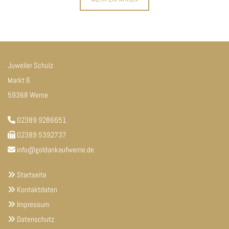
Juwelier Schulz
Markt 6
59368 Werne
02389 9286651

02389 5392737

info@goldankaufwerne.de

Startseite

Kontaktdaten

Impressum

Datenschutz
