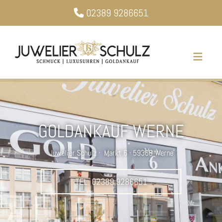
Zum Inhalt springen
02389 9286651

GOLDANKAUF WERNE
Juwelier Schulz · Markt 6 · 59368 Werne
TEL: 02389 9286651