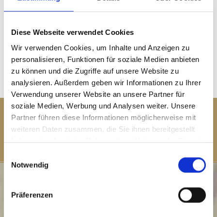
Diese Webseite verwendet Cookies
Wir verwenden Cookies, um Inhalte und Anzeigen zu
personalisieren, Funktionen für soziale Medien anbieten
zu können und die Zugriffe auf unsere Website zu
analysieren. Außerdem geben wir Informationen zu Ihrer
Verwendung unserer Website an unsere Partner für
soziale Medien, Werbung und Analysen weiter. Unsere
Ankauf von:
Partner führen diese Informationen möglicherweise mit
Münzen | Schmuck | Altgold | Zahngold | Goldbarren | Silber |
weiteren Daten zusammen, die Sie ihnen bereitgestellt
haben oder die sie im Rahmen Ihrer Nutzung der Dienste
Platin | versilbertes Besteck
gesammelt haben.
Einwilligungsauswahl
Notwendig
Präferenzen