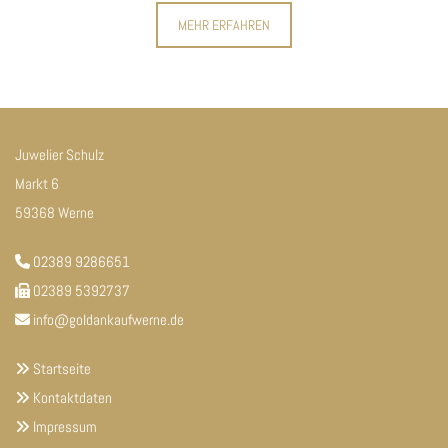
MEHR ERFAHREN
Juwelier Schulz
Markt 6
59368 Werne
02389 9286651

02389 5392737

info@goldankaufwerne.de

Startseite

Kontaktdaten

Impressum
