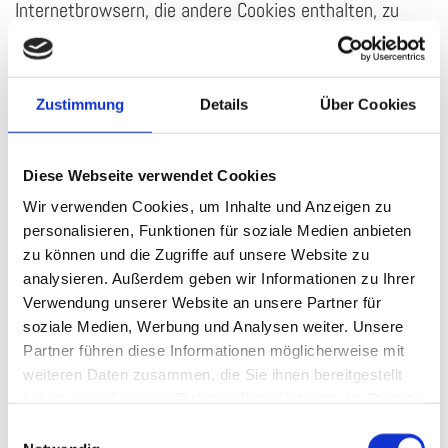
Internetbrowsern, die andere Cookies enthalten, zu
unterscheiden. Ein bestimmter Internetbrowser kann
über die eindeutige Cookie-ID wiedererkannt und
identifiziert werden.
Zustimmung
Details
Über Cookies
Durch den Einsatz von Cookies kann die "Juwelier
Schulz" den Nutzern dieser Internetseite
Diese Webseite verwendet Cookies
nutzerfreundlichere Services bereitstellen, die ohne die
Wir verwenden Cookies, um Inhalte und Anzeigen zu
Cookie-Setzung nicht möglich wären.
personalisieren, Funktionen für soziale Medien anbieten
zu können und die Zugriffe auf unsere Website zu
Mittels eines Cookies können die Informationen und
analysieren. Außerdem geben wir Informationen zu Ihrer
Angebote auf unserer Internetseite im Sinne des
Verwendung unserer Website an unsere Partner für
Benutzers optimiert werden. Cookies ermöglichen uns,
soziale Medien, Werbung und Analysen weiter. Unsere
Partner führen diese Informationen möglicherweise mit
wie bereits erwähnt, die Benutzer unserer
weiteren Daten zusammen, die Sie ihnen bereitgestellt
Internetseite wiederzuerkennen. Zweck dieser
haben oder die sie im Rahmen Ihrer Nutzung der Dienste
Wiedererkennung ist es, den Nutzern die Verwendung
gesammelt haben.
Einwilligungsauswahl